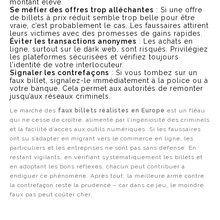
montant élevé.
Se méfier des offres trop alléchantes
: Si une offre
de billets à prix réduit semble trop belle pour être
vraie, c’est probablement le cas. Les faussaires attirent
leurs victimes avec des promesses de gains rapides.
Éviter les transactions anonymes
: Les achats en
ligne, surtout sur le dark web, sont risqués. Privilégiez
les plateformes sécurisées et vérifiez toujours
l’identité de votre interlocuteur.
Signaler les contrefaçons
: Si vous tombez sur un
faux billet, signalez-le immédiatement à la police ou à
votre banque. Cela permet aux autorités de remonter
jusqu’aux réseaux criminels.
Le marché des
faux billets réalistes en Europe
est un fléau
qui ne cesse de croître, alimenté par l’ingéniosité des criminels
et la facilité d’accès aux outils numériques. Si les faussaires
ont su s’adapter en migrant vers le commerce en ligne, les
particuliers et les entreprises ne sont pas sans défense. En
restant vigilants, en vérifiant systématiquement les billets et
en adoptant les bons réflexes, chacun peut contribuer à
endiguer ce phénomène. Après tout, la meilleure arme contre
la contrefaçon reste la prudence – car dans ce jeu, le moindre
faux pas peut coûter cher.