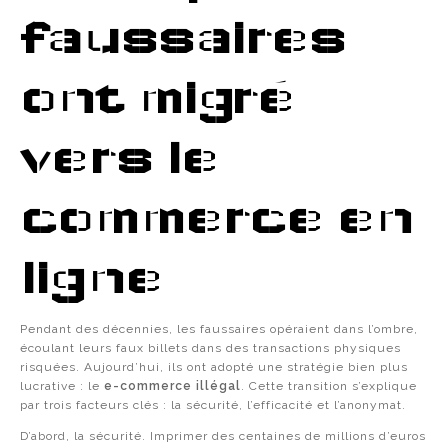
faussaires
ont migré
vers le
commerce en
ligne
Pendant des décennies, les faussaires opéraient dans l’ombre,
écoulant leurs faux billets dans des transactions physiques
risquées. Aujourd’hui, ils ont adopté une stratégie bien plus
lucrative : le
e-commerce illégal
. Cette transition s’explique
par trois facteurs clés : la sécurité, l’efficacité et l’anonymat.
D’abord, la sécurité. Imprimer des centaines de millions d’euros