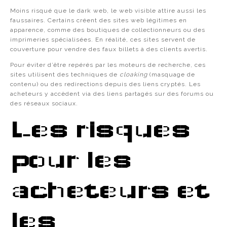
Moins risqué que le dark web, le web visible attire aussi les
faussaires. Certains créent des sites web légitimes en
apparence, comme des boutiques de collectionneurs ou des
imprimeries spécialisées. En réalité, ces sites servent de
couverture pour vendre des faux billets à des clients avertis.
Pour éviter d’être repérés par les moteurs de recherche, ces
sites utilisent des techniques de
cloaking
(masquage de
contenu) ou des redirections depuis des liens cryptés. Les
acheteurs y accèdent via des liens partagés sur des forums ou
des réseaux sociaux.
Les risques
pour les
acheteurs et
les