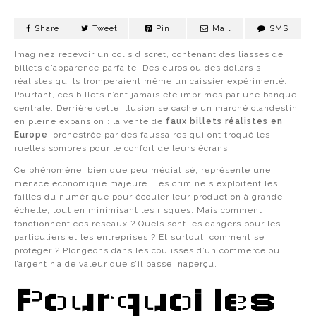
Share
Tweet
Pin
Mail
SMS
Imaginez recevoir un colis discret, contenant des liasses de
billets d’apparence parfaite. Des euros ou des dollars si
réalistes qu’ils tromperaient même un caissier expérimenté.
Pourtant, ces billets n’ont jamais été imprimés par une banque
centrale. Derrière cette illusion se cache un marché clandestin
en pleine expansion : la vente de
faux billets réalistes en
Europe
, orchestrée par des faussaires qui ont troqué les
ruelles sombres pour le confort de leurs écrans.
Ce phénomène, bien que peu médiatisé, représente une
menace économique majeure. Les criminels exploitent les
failles du numérique pour écouler leur production à grande
échelle, tout en minimisant les risques. Mais comment
fonctionnent ces réseaux ? Quels sont les dangers pour les
particuliers et les entreprises ? Et surtout, comment se
protéger ? Plongeons dans les coulisses d’un commerce où
l’argent n’a de valeur que s’il passe inaperçu.
Pourquoi les