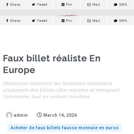
Share
Tweet
Pin
Mail
SMS
Share
Tweet
Pin
Mail
SMS
Acheter de faux
billets fausse
monnaie en euros
Faux billet réaliste En
haute qualité
Europe
Découvrez comment les faussaires européens
ACHETER DE FAUX BILLETS FAUSSE MONNAIE EN EURO
produisent des billets ultra-réalistes et menacent
l'économie, tout en restant invisibles.
CONTACTS
admin
March 14, 2026
Acheter de faux billets fausse monnaie en euros