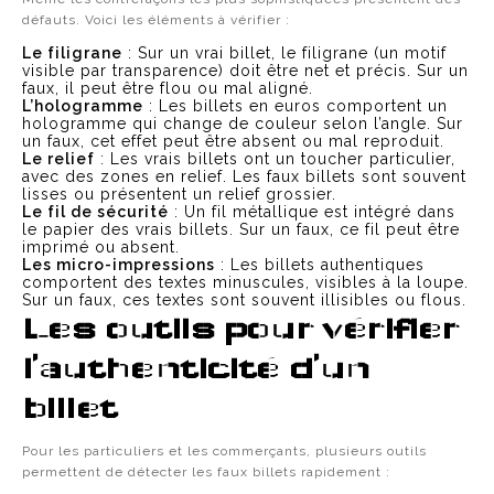
défauts. Voici les éléments à vérifier :
Le filigrane
: Sur un vrai billet, le filigrane (un motif
visible par transparence) doit être net et précis. Sur un
faux, il peut être flou ou mal aligné.
L’hologramme
: Les billets en euros comportent un
hologramme qui change de couleur selon l’angle. Sur
un faux, cet effet peut être absent ou mal reproduit.
Le relief
: Les vrais billets ont un toucher particulier,
avec des zones en relief. Les faux billets sont souvent
lisses ou présentent un relief grossier.
Le fil de sécurité
: Un fil métallique est intégré dans
le papier des vrais billets. Sur un faux, ce fil peut être
imprimé ou absent.
Les micro-impressions
: Les billets authentiques
comportent des textes minuscules, visibles à la loupe.
Sur un faux, ces textes sont souvent illisibles ou flous.
Les outils pour vérifier
l’authenticité d’un
billet
Pour les particuliers et les commerçants, plusieurs outils
permettent de détecter les faux billets rapidement :