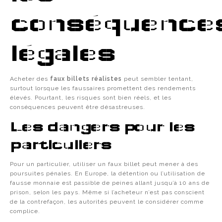
conséquence
légales
Acheter des
faux billets réalistes
peut sembler tentant,
surtout lorsque les faussaires promettent des rendements
élevés. Pourtant, les risques sont bien réels, et les
conséquences peuvent être désastreuses.
Les dangers pour les
particuliers
Pour un particulier, utiliser un faux billet peut mener à des
poursuites pénales. En Europe, la détention ou l’utilisation de
fausse monnaie est passible de peines allant jusqu’à 10 ans de
prison, selon les pays. Même si l’acheteur n’est pas conscient
de la contrefaçon, les autorités peuvent le considérer comme
complice.