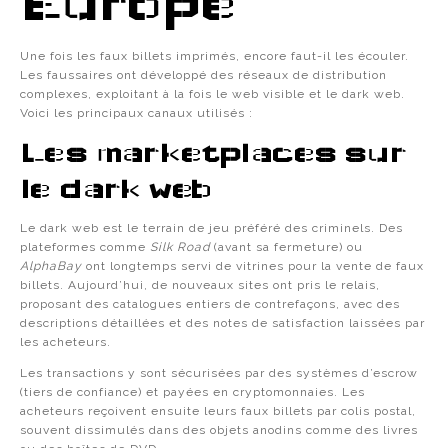
Europe
Une fois les faux billets imprimés, encore faut-il les écouler.
Les faussaires ont développé des réseaux de distribution
complexes, exploitant à la fois le web visible et le dark web.
Voici les principaux canaux utilisés :
Les marketplaces sur
le dark web
Le dark web est le terrain de jeu préféré des criminels. Des
plateformes comme
Silk Road
(avant sa fermeture) ou
AlphaBay
ont longtemps servi de vitrines pour la vente de faux
billets. Aujourd’hui, de nouveaux sites ont pris le relais,
proposant des catalogues entiers de contrefaçons, avec des
descriptions détaillées et des notes de satisfaction laissées par
les acheteurs.
Les transactions y sont sécurisées par des systèmes d’escrow
(tiers de confiance) et payées en cryptomonnaies. Les
acheteurs reçoivent ensuite leurs faux billets par colis postal,
souvent dissimulés dans des objets anodins comme des livres