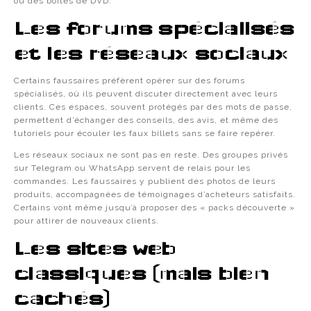
ou des boîtes de DVD.
Les forums spécialisés
et les réseaux sociaux
Certains faussaires préfèrent opérer sur des forums
spécialisés, où ils peuvent discuter directement avec leurs
clients. Ces espaces, souvent protégés par des mots de passe,
permettent d’échanger des conseils, des avis, et même des
tutoriels pour écouler les faux billets sans se faire repérer.
Les réseaux sociaux ne sont pas en reste. Des groupes privés
sur Telegram ou WhatsApp servent de relais pour les
commandes. Les faussaires y publient des photos de leurs
produits, accompagnées de témoignages d’acheteurs satisfaits.
Certains vont même jusqu’à proposer des « packs découverte »
pour attirer de nouveaux clients.
Les sites web
classiques (mais bien
cachés)