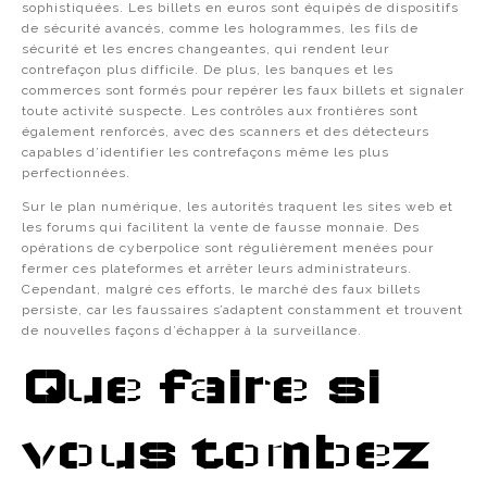
sophistiquées. Les billets en euros sont équipés de dispositifs
de sécurité avancés, comme les hologrammes, les fils de
sécurité et les encres changeantes, qui rendent leur
contrefaçon plus difficile. De plus, les banques et les
commerces sont formés pour repérer les faux billets et signaler
toute activité suspecte. Les contrôles aux frontières sont
également renforcés, avec des scanners et des détecteurs
capables d’identifier les contrefaçons même les plus
perfectionnées.
Sur le plan numérique, les autorités traquent les sites web et
les forums qui facilitent la vente de fausse monnaie. Des
opérations de cyberpolice sont régulièrement menées pour
fermer ces plateformes et arrêter leurs administrateurs.
Cependant, malgré ces efforts, le marché des faux billets
persiste, car les faussaires s’adaptent constamment et trouvent
de nouvelles façons d’échapper à la surveillance.
Que faire si
vous tombez