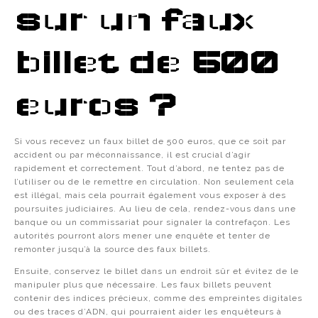
sur un faux
billet de 500
euros ?
Si vous recevez un faux billet de 500 euros, que ce soit par
accident ou par méconnaissance, il est crucial d’agir
rapidement et correctement. Tout d’abord, ne tentez pas de
l’utiliser ou de le remettre en circulation. Non seulement cela
est illégal, mais cela pourrait également vous exposer à des
poursuites judiciaires. Au lieu de cela, rendez-vous dans une
banque ou un commissariat pour signaler la contrefaçon. Les
autorités pourront alors mener une enquête et tenter de
remonter jusqu’à la source des faux billets.
Ensuite, conservez le billet dans un endroit sûr et évitez de le
manipuler plus que nécessaire. Les faux billets peuvent
contenir des indices précieux, comme des empreintes digitales
ou des traces d’ADN, qui pourraient aider les enquêteurs à