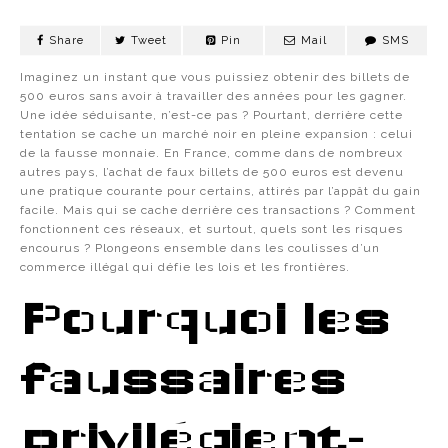
Share
Tweet
Pin
Mail
SMS
Imaginez un instant que vous puissiez obtenir des billets de
500 euros sans avoir à travailler des années pour les gagner.
Une idée séduisante, n’est-ce pas ? Pourtant, derrière cette
tentation se cache un marché noir en pleine expansion : celui
de la fausse monnaie. En France, comme dans de nombreux
autres pays, l’achat de faux billets de 500 euros est devenu
une pratique courante pour certains, attirés par l’appât du gain
facile. Mais qui se cache derrière ces transactions ? Comment
fonctionnent ces réseaux, et surtout, quels sont les risques
encourus ? Plongeons ensemble dans les coulisses d’un
commerce illégal qui défie les lois et les frontières.
Pourquoi les
faussaires
privilégient-