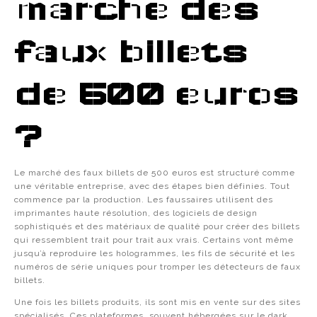
marché des
faux billets
de 500 euros
?
Le marché des faux billets de 500 euros est structuré comme
une véritable entreprise, avec des étapes bien définies. Tout
commence par la production. Les faussaires utilisent des
imprimantes haute résolution, des logiciels de design
sophistiqués et des matériaux de qualité pour créer des billets
qui ressemblent trait pour trait aux vrais. Certains vont même
jusqu’à reproduire les hologrammes, les fils de sécurité et les
numéros de série uniques pour tromper les détecteurs de faux
billets.
Une fois les billets produits, ils sont mis en vente sur des sites
spécialisés. Ces plateformes, souvent hébergées sur le dark