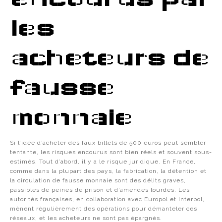
les
acheteurs de
fausse
monnaie
Si l’idée d’acheter des faux billets de 500 euros peut sembler
tentante, les risques encourus sont bien réels et souvent sous-
estimés. Tout d’abord, il y a le risque juridique. En France,
comme dans la plupart des pays, la fabrication, la détention et
la circulation de fausse monnaie sont des délits graves,
passibles de peines de prison et d’amendes lourdes. Les
autorités françaises, en collaboration avec Europol et Interpol,
mènent régulièrement des opérations pour démanteler ces
réseaux, et les acheteurs ne sont pas épargnés.