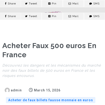
Share
Tweet
Pin
Mail
SMS
Share
Tweet
Pin
Mail
SMS
Acheter de faux
billets fausse
monnaie en euros
Acheter Faux 500 euros En
haute qualité
France
Découvrez les dangers et les mécanismes du marché
ACHETER DE FAUX BILLETS FAUSSE MONNAIE EN EURO
noir des faux billets de 500 euros en France et les
risques encourus.
CONTACTS
admin
March 15, 2026
Acheter de faux billets fausse monnaie en euros