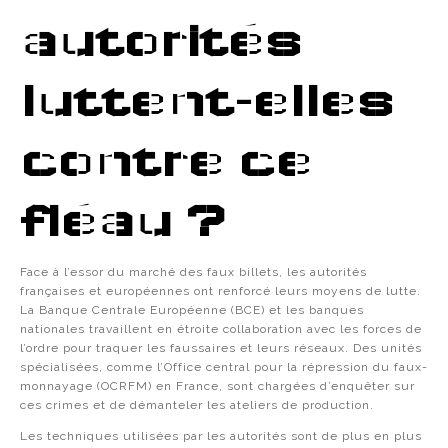
autorités
luttent-elles
contre ce
fléau ?
Face à l’essor du marché des faux billets, les autorités
françaises et européennes ont renforcé leurs moyens de lutte.
La Banque Centrale Européenne (BCE) et les banques
nationales travaillent en étroite collaboration avec les forces de
l’ordre pour traquer les faussaires et leurs réseaux. Des unités
spécialisées, comme l’Office central pour la répression du faux-
monnayage (OCRFM) en France, sont chargées d’enquêter sur
ces crimes et de démanteler les ateliers de production.
Les techniques utilisées par les autorités sont de plus en plus