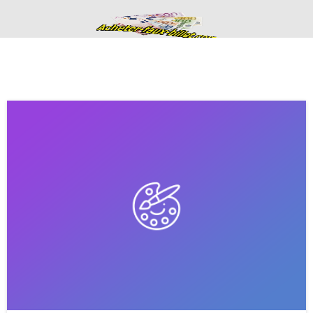
Acheter de faux
billets fausse
monnaie en euros
haute qualité
ACHETER DE FAUX BILLETS FAUSSE MONNAIE EN EURO
CONTACTS