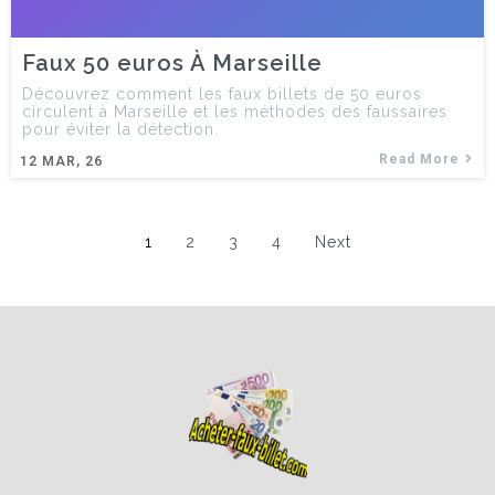
Faux 50 euros À Marseille
Découvrez comment les faux billets de 50 euros
circulent à Marseille et les méthodes des faussaires
pour éviter la détection.
Read More
12
MAR, 26
1
2
3
4
Next