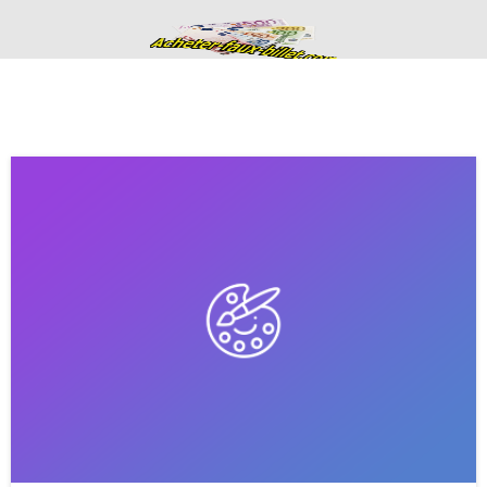
Acheter de faux
billets fausse
monnaie en euros
haute qualité
ACHETER DE FAUX BILLETS FAUSSE MONNAIE EN EURO
CONTACTS