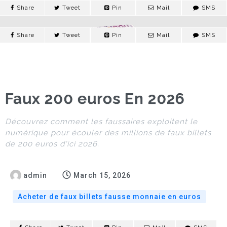
Share
Tweet
Pin
Mail
SMS
Share
Tweet
Pin
Mail
SMS
Acheter de faux
billets fausse
monnaie en euros
Faux 200 euros En 2026
haute qualité
Découvrez comment les faussaires exploitent le
numérique pour écouler des millions de faux billets
ACHETER DE FAUX BILLETS FAUSSE MONNAIE EN EURO
de 200 euros d'ici 2026.
CONTACTS
admin
March 15, 2026
Acheter de faux billets fausse monnaie en euros