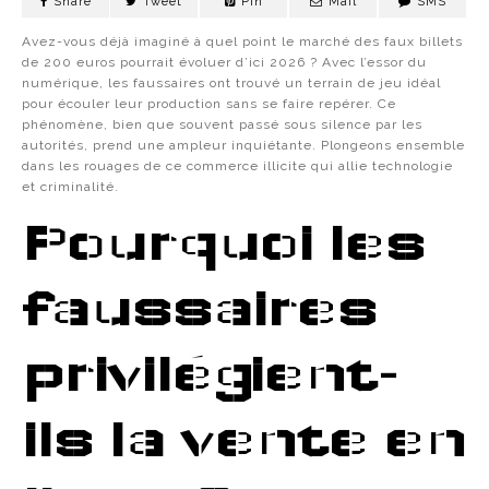
Share
Tweet
Pin
Mail
SMS
Avez-vous déjà imaginé à quel point le marché des faux billets
de 200 euros pourrait évoluer d’ici 2026 ? Avec l’essor du
numérique, les faussaires ont trouvé un terrain de jeu idéal
pour écouler leur production sans se faire repérer. Ce
phénomène, bien que souvent passé sous silence par les
autorités, prend une ampleur inquiétante. Plongeons ensemble
dans les rouages de ce commerce illicite qui allie technologie
et criminalité.
Pourquoi les
faussaires
privilégient-
ils la vente en