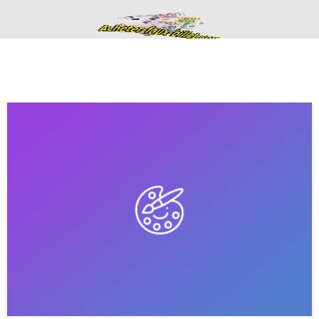
Acheter de faux
billets fausse
monnaie en euros
haute qualité
ACHETER DE FAUX BILLETS FAUSSE MONNAIE EN EURO
CONTACTS