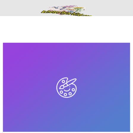
Acheter de faux
billets fausse
monnaie en euros
haute qualité
ACHETER DE FAUX BILLETS FAUSSE MONNAIE EN EURO
CONTACTS