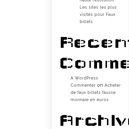
haute résolution
Les sites les plus
visités pour Faux
billets
Recen
Comme
A WordPress
on
Commenter
Acheter
de faux billets fausse
monnaie en euros
Archi