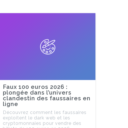
Faux 100 euros 2026 :
plongée dans l’univers
clandestin des faussaires en
ligne
Découvrez comment les faussaires
exploitent le dark web et les
cryptomonnaies pour vendre des