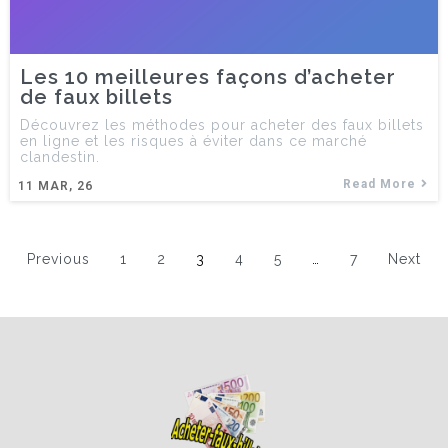
Les 10 meilleures façons d’acheter
de faux billets
Découvrez les méthodes pour acheter des faux billets
en ligne et les risques à éviter dans ce marché
clandestin.
Read More
11
MAR, 26
Previous
1
2
3
4
5
…
7
Next