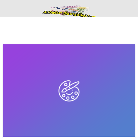
Acheter de faux
billets fausse
monnaie en euros
haute qualité
ACHETER DE FAUX BILLETS FAUSSE MONNAIE EN EURO
CONTACTS