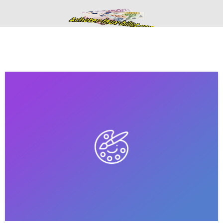
Acheter de faux
billets fausse
monnaie en euros
haute qualité
ACHETER DE FAUX BILLETS FAUSSE MONNAIE EN EURO
CONTACTS