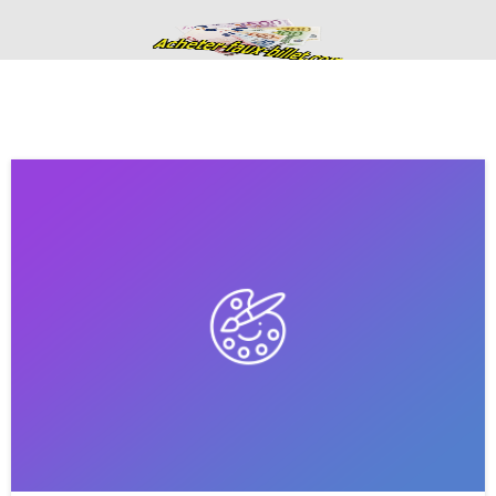
Acheter de faux
billets fausse
monnaie en euros
haute qualité
ACHETER DE FAUX BILLETS FAUSSE MONNAIE EN EURO
CONTACTS