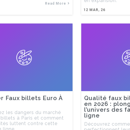
en expansion.
Read More
12
MAR, 26
r Faux billets Euro À
Qualité faux bi
en 2026 : plon
l’univers des f
z les dangers du marché
ligne
 billets à Paris et comment
ités luttent contre cette
Découvrez comment
 ligne.
perfectionnent leurs