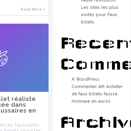
haute résolution
Les sites les plus
Read More
visités pour Faux
billets
Recen
Comme
A WordPress
on
Commenter
Acheter
de faux billets fausse
llet réaliste
monnaie en euros
gée dans
aussaires en
Archi
 les faussaires
 billets réalistes