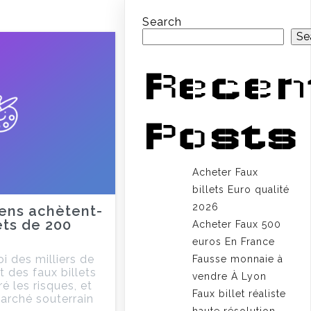
Search
Se
Recen
Posts
Acheter Faux
billets Euro qualité
2026
gens achètent-
lets de 200
Acheter Faux 500
euros En France
 des milliers de
Fausse monnaie à
 des faux billets
vendre À Lyon
 les risques, et
Faux billet réaliste
arché souterrain