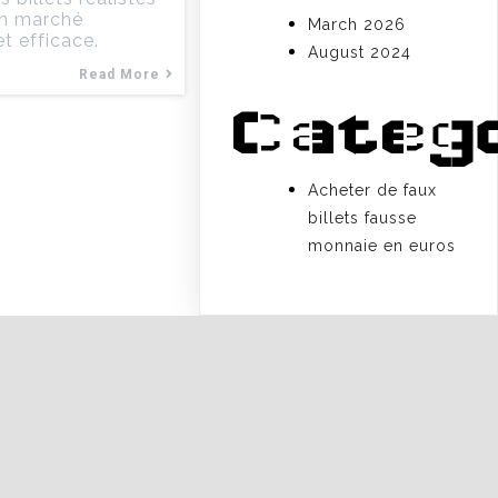
un marché
March 2026
et efficace.
August 2024
Read More
Categ
Acheter de faux
billets fausse
monnaie en euros