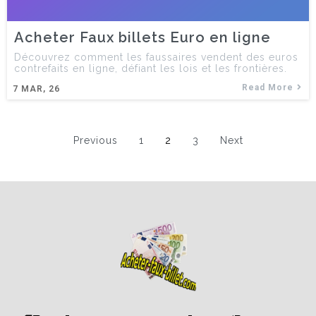
Acheter Faux billets Euro en ligne
Découvrez comment les faussaires vendent des euros
contrefaits en ligne, défiant les lois et les frontières.
Read More
7
MAR, 26
Previous
1
2
3
Next