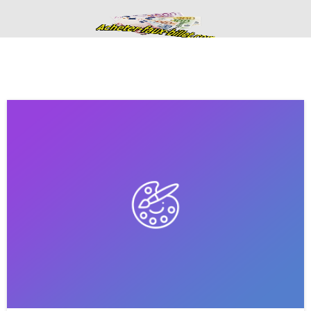
Acheter de faux
billets fausse
monnaie en euros
haute qualité
ACHETER DE FAUX BILLETS FAUSSE MONNAIE EN EURO
CONTACTS