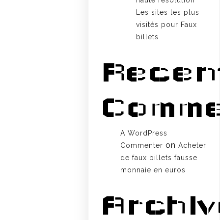
haute résolution
Les sites les plus
visités pour Faux
billets
Recen
Comme
A WordPress
on
Commenter
Acheter
de faux billets fausse
monnaie en euros
Archi