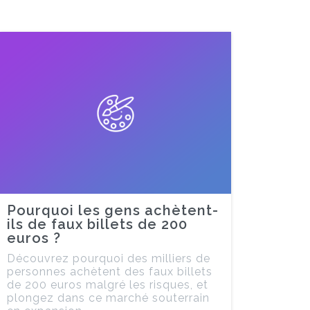
Pourquoi les gens achètent-
ils de faux billets de 200
euros ?
Découvrez pourquoi des milliers de
personnes achètent des faux billets
de 200 euros malgré les risques, et
plongez dans ce marché souterrain