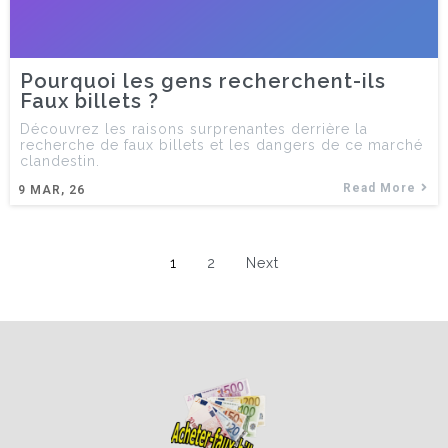
Pourquoi les gens recherchent-ils
Faux billets ?
Découvrez les raisons surprenantes derrière la
recherche de faux billets et les dangers de ce marché
clandestin.
Read More
9
MAR, 26
1
2
Next