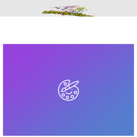
Acheter de faux
billets fausse
monnaie en euros
haute qualité
ACHETER DE FAUX BILLETS FAUSSE MONNAIE EN EURO
CONTACTS