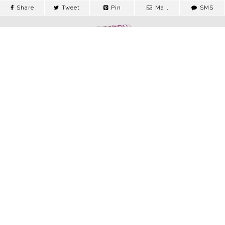
Share
Tweet
Pin
Mail
SMS
Acheter de faux
billets fausse
monnaie en euros
haute qualité
ACHETER DE FAUX BILLETS FAUSSE MONNAIE EN EURO
CONTACTS